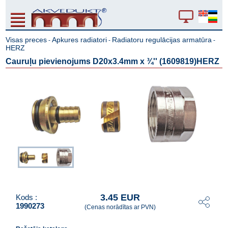
Visas preces
Apkures radiatori
Radiatoru regulācijas armatūra
-
-
-
HERZ
Cauruļu pievienojums D20x3.4mm x ¾'' (1609819)HERZ
3.45 EUR
Kods :
1990273
(Cenas norādītas ar PVN)