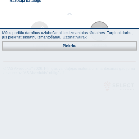
Ražotāja katalogs
Mūsu portāla darbības uzlabošanai tiek izmantotas sīkdatnes. Turpinot darbu,
jūs piekrītat sīkdatņu izmantošanai.
Uzzināt vairāk
Tehniskais
Atbilstība
Piekrītu
apraksts
© "AS Akvedukts" 2026. Pilnīgas vai daļējas materiālu izmantošanas gadījumā
atsauce uz "AS Akvedukts" obligāta!