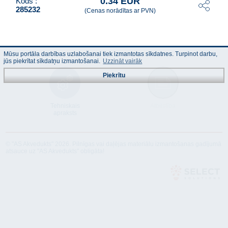
0.34 EUR
Kods :
285232
(Cenas norādītas ar PVN)
Mūsu portāla darbības uzlabošanai tiek izmantotas sīkdatnes. Turpinot darbu,
jūs piekrītat sīkdatņu izmantošanai.
Uzzināt vairāk
Piekrītu
Tehniskais
Atbilstība
apraksts
© "AS Akvedukts" 2026. Pilnīgas vai daļējas materiālu izmantošanas gadījumā
atsauce uz "AS Akvedukts" obligāta!