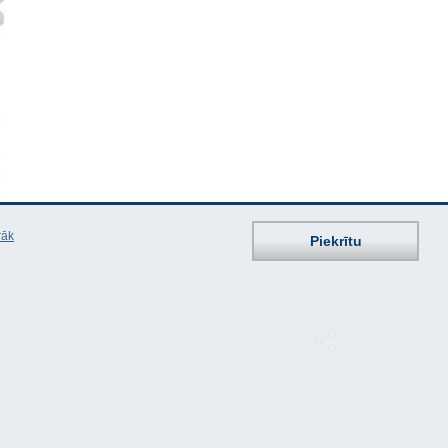
rāk
Piekrītu