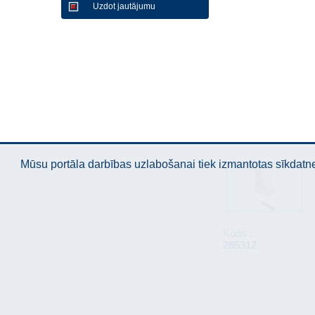
Uzdot jautājumu
Mūsu portāla darbības uzlabošanai tiek izmantotas sīkdatnes
Kods :
285312