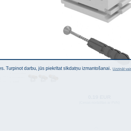
. Turpinot darbu, jūs piekrītat sīkdatņu izmantošanai.
Uzzināt vai
0.19 EUR
(Cenas norādītas ar PVN)