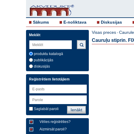
Sākums
E-noliktava
Diskusijas
Visas preces
Caurule
-
Meklēt
Cauruļu stiprin. F
produktu katalogā
publikācijās
diskusijās
Reģistrētiem lietotājiem
Saglabāt paroli
Vēlies reģistrēties?
Aizmirsāt paroli?