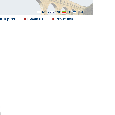
RUS
ENG
LIT
EST
Kur pirkt
E-veikals
Privātums