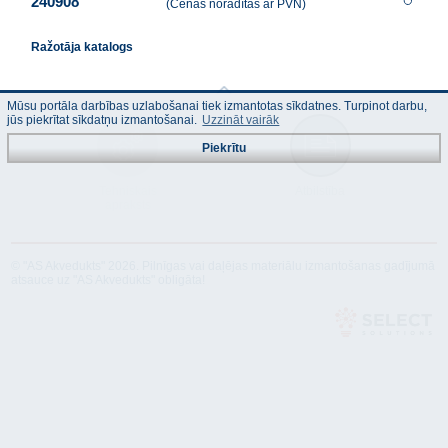
240908
(Cenas norādītas ar PVN)
Ražotāja katalogs
Mūsu portāla darbības uzlabošanai tiek izmantotas sīkdatnes. Turpinot darbu,
jūs piekrītat sīkdatņu izmantošanai.
Uzzināt vairāk
Piekrītu
Tehniskais
Atbilstība
apraksts
© "AS Akvedukts" 2026. Pilnīgas vai daļējas materiālu izmantošanas gadījumā
atsauce uz "AS Akvedukts" obligāta!