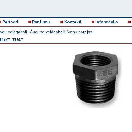
Partneri
Par firmu
Kontakti
Informācija
adu veidgabali
Čuguna veidgabali
Vītņu pārejas
-
-
1/2''-11/4''