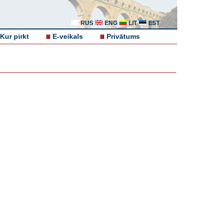
RUS
ENG
LIT
EST
Kur pirkt
E-veikals
Privātums