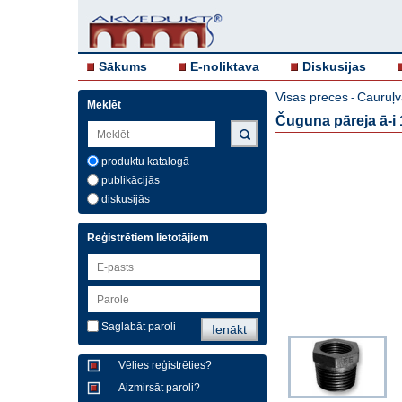
Sākums
E-noliktava
Diskusijas
Visas preces
Cauruļv
-
Meklēt
Čuguna pāreja ā-i 1
produktu katalogā
publikācijās
diskusijās
Reģistrētiem lietotājiem
Saglabāt paroli
Vēlies reģistrēties?
Aizmirsāt paroli?