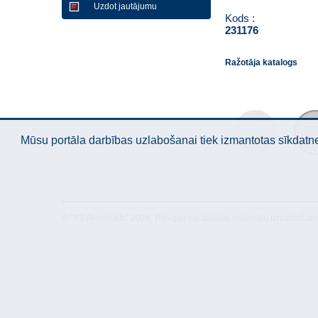
Uzdot jautājumu
Kods :
231176
Ražotāja katalogs
Mūsu portāla darbības uzlabošanai tiek izmantotas sīkdatnes
Tehniskais
Atbil
apraksts
© "AS Akvedukts" 2026. Pilnīgas vai daļējas materiālu izmantošan