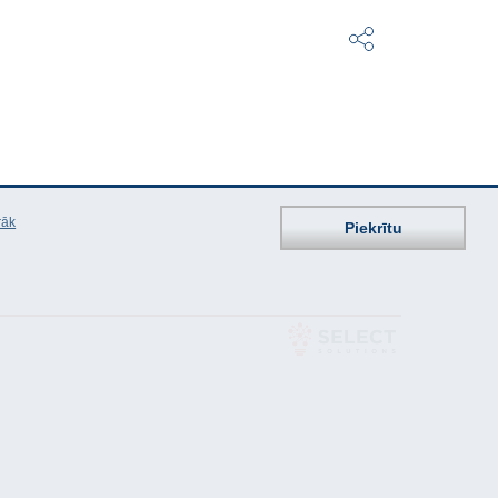
rāk
Piekrītu