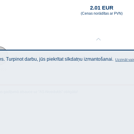
2.01 EUR
(Cenas norādītas ar PVN)
. Turpinot darbu, jūs piekrītat sīkdatņu izmantošanai.
Uzzināt vai
stība
as gadījumā atsauce uz "AS Akvedukts" obligāta!