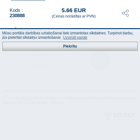
5.66 EUR
Kods :
230888
(Cenas norādītas ar PVN)
Ražotāja katalogs
Mūsu portāla darbības uzlabošanai tiek izmantotas sīkdatnes. Turpinot darbu,
jūs piekrītat sīkdatņu izmantošanai.
Uzzināt vairāk
Piekrītu
Tehniskais
Atbilstība
apraksts
© "AS Akvedukts" 2026. Pilnīgas vai daļējas materiālu izmantošanas gadījumā
atsauce uz "AS Akvedukts" obligāta!