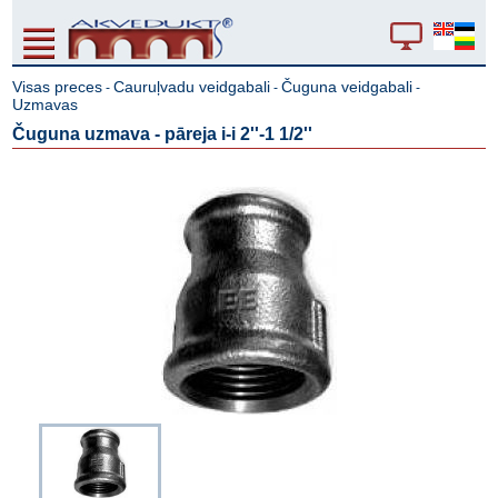
Visas preces
Cauruļvadu veidgabali
Čuguna veidgabali
-
-
-
Uzmavas
Čuguna uzmava - pāreja i-i 2''-1 1/2''