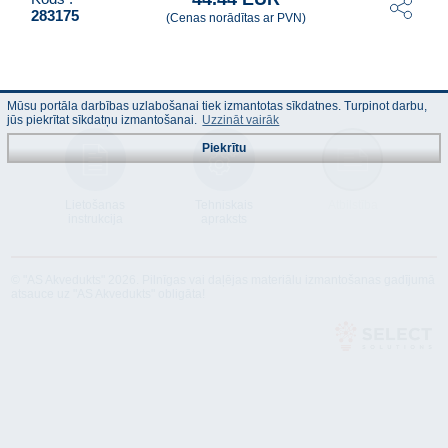
283175
(Cenas norādītas ar PVN)
Mūsu portāla darbības uzlabošanai tiek izmantotas sīkdatnes. Turpinot darbu,
jūs piekrītat sīkdatņu izmantošanai.
Uzzināt vairāk
Piekrītu
Lietošanas
Tehniskais
Atbilstība
instrukcija
apraksts
© "AS Akvedukts" 2026. Pilnīgas vai daļējas materiālu izmantošanas gadījumā
atsauce uz "AS Akvedukts" obligāta!