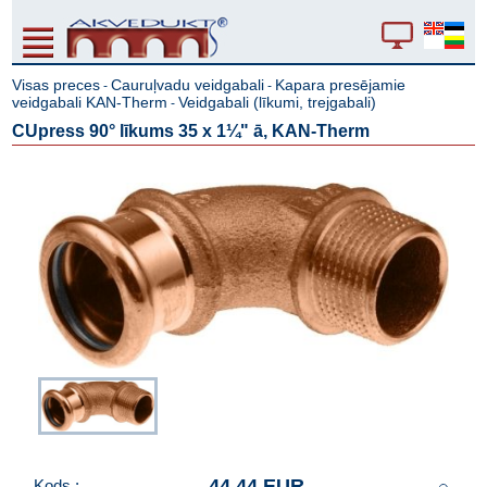
Visas preces
Cauruļvadu veidgabali
Kapara presējamie
-
-
veidgabali KAN-Therm
Veidgabali (līkumi, trejgabali)
-
CUpress 90° līkums 35 x 1¼" ā, KAN-Therm
44.44 EUR
Kods :