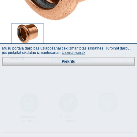
Mūsu portāla darbības uzlabošanai tiek izmantotas sīkdatnes. Turpinot darbu,
13.31 EUR
jūs piekrītat sīkdatņu izmantošanai.
Uzzināt vairāk
Kods :
283276
(Cenas norādītas ar PVN)
Piekrītu
Lietošanas
Tehniskais
Atbilstība
instrukcija
apraksts