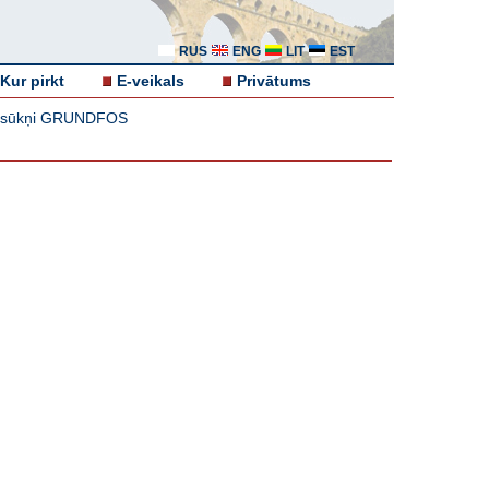
RUS
ENG
LIT
EST
Kur pirkt
E-veikals
Privātums
s sūkņi GRUNDFOS