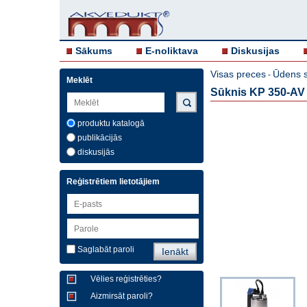
Sākums
E-noliktava
Diskusijas
Visas preces
Ūdens s
-
Meklēt
Sūknis KP 350-AV
produktu katalogā
publikācijās
diskusijās
Reģistrētiem lietotājiem
Saglabāt paroli
Vēlies reģistrēties?
Aizmirsāt paroli?