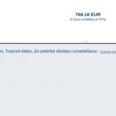
768.16 EUR
(Cenas norādītas ar PVN)
. Turpinot darbu, jūs piekrītat sīkdatņu izmantošanai.
Uzzināt vai
skais
Atbilstība
ksts
as gadījumā atsauce uz "AS Akvedukts" obligāta!