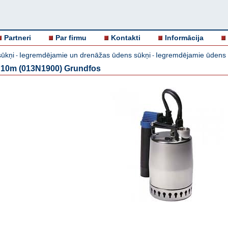
Partneri
Par firmu
Kontakti
Informācija
ūkņi
Iegremdējamie un drenāžas ūdens sūkņi
Iegremdējamie ūden
-
-
 10m (013N1900) Grundfos