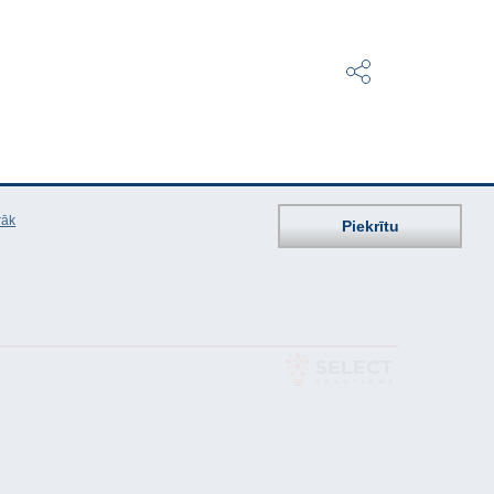
rāk
Piekrītu