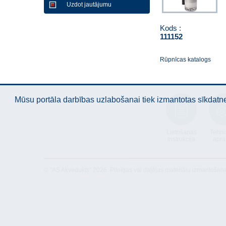
Uzdot jautājumu
Kods :
111152
Rūpnīcas katalogs
Mūsu portāla darbības uzlabošanai tiek izmantotas sīkdatnes
Lietošanas
Tehni
instrukcija
apra
© "AS Akvedukts" 2026. Pilnīgas vai daļējas materiālu izmantošan