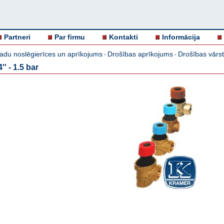
Partneri
Par firmu
Kontakti
Informācija
adu noslēgierīces un aprīkojums
Drošības aprīkojums
Drošības vārst
-
-
' - 1.5 bar