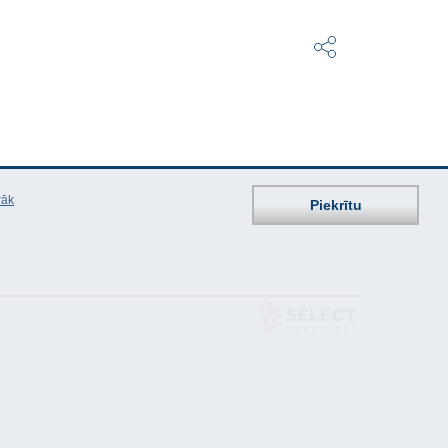
rāk
Piekrītu