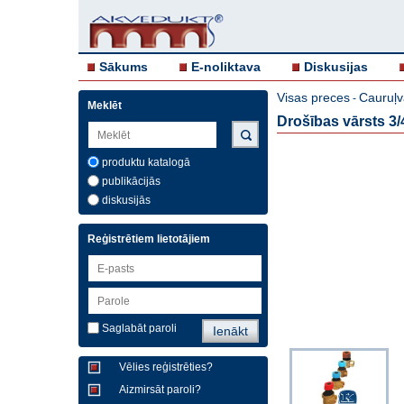
Sākums
E-noliktava
Diskusijas
Visas preces
Cauruļv
-
Meklēt
Drošības vārsts 3/4'
produktu katalogā
publikācijās
diskusijās
Reģistrētiem lietotājiem
Saglabāt paroli
Vēlies reģistrēties?
Aizmirsāt paroli?