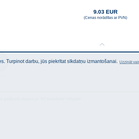
9.03 EUR
(Cenas norādītas ar PVN)
. Turpinot darbu, jūs piekrītat sīkdatņu izmantošanai.
Uzzināt vai
stība
as gadījumā atsauce uz "AS Akvedukts" obligāta!