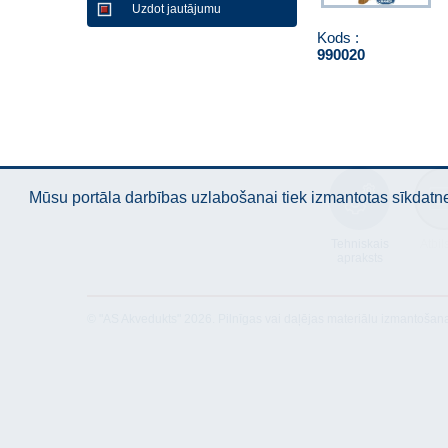
Uzdot jautājumu
Kods :
990020
Mūsu portāla darbības uzlabošanai tiek izmantotas sīkdatnes
Tehniskais
Atbil
apraksts
© "AS Akvedukts" 2026. Pilnīgas vai daļējas materiālu izmantošan