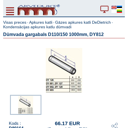
Visas preces
Apkures katli
Gāzes apkures katli DeDietrich
-
-
-
Kondensācijas apkures katlu dūmvadi
Dūmvada gargabals D110/150 1000mm, DY812
66.17 EUR
Kods :