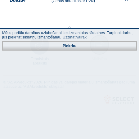
D89164
(Cenas norādītas ar PVN)
Mūsu portāla darbības uzlabošanai tiek izmantotas sīkdatnes. Turpinot darbu,
jūs piekrītat sīkdatņu izmantošanai.
Uzzināt vairāk
Piekrītu
Tehniskais
Atbilstība
apraksts
© "AS Akvedukts" 2026. Pilnīgas vai daļējas materiālu izmantošanas gadījumā
atsauce uz "AS Akvedukts" obligāta!