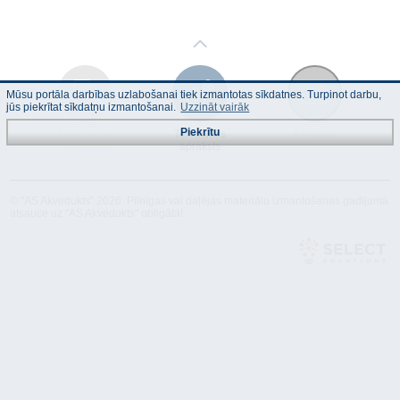
Mūsu portāla darbības uzlabošanai tiek izmantotas sīkdatnes. Turpinot darbu,
jūs piekrītat sīkdatņu izmantošanai.
Uzzināt vairāk
Piekrītu
Lietošanas
Tehniskais
Atbilstība
instrukcija
apraksts
© "AS Akvedukts" 2026. Pilnīgas vai daļējas materiālu izmantošanas gadījumā
atsauce uz "AS Akvedukts" obligāta!