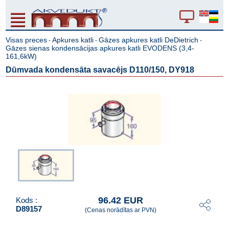
Visas preces
Apkures katli
Gāzes apkures katli DeDietrich
-
-
-
Gāzes sienas kondensācijas apkures katli EVODENS (3,4-
161,6kW)
Dūmvada kondensāta savacējs D110/150, DY918
96.42 EUR
Kods :
D89157
(Cenas norādītas ar PVN)