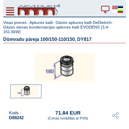
Visas preces
Apkures katli
Gāzes apkures katli DeDietrich
-
-
-
Gāzes sienas kondensācijas apkures katli EVODENS (3,4-
161,6kW)
Dūmvadu pāreja 100/150-110/150, DY817
71.84 EUR
Kods :
D89242
(Cenas norādītas ar PVN)