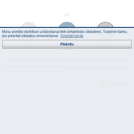
Mūsu portāla darbības uzlabošanai tiek izmantotas sīkdatnes. Turpinot darbu,
jūs piekrītat sīkdatņu izmantošanai.
Uzzināt vairāk
Piekrītu
Lietošanas
Tehniskais
Atbilstība
instrukcija
apraksts
© "AS Akvedukts" 2026. Pilnīgas vai daļējas materiālu izmantošanas gadījumā
atsauce uz "AS Akvedukts" obligāta!