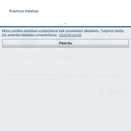
Rūpnīcas katalogs
Mūsu portāla darbības uzlabošanai tiek izmantotas sīkdatnes. Turpinot darbu,
jūs piekrītat sīkdatņu izmantošanai.
Uzzināt vairāk
Piekrītu
Lietošanas
Tehniskais
Atbilstība
instrukcija
apraksts
© "AS Akvedukts" 2026. Pilnīgas vai daļējas materiālu izmantošanas gadījumā
atsauce uz "AS Akvedukts" obligāta!