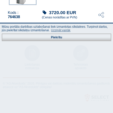
3720.00
EUR
Kods :
764638
(Cenas norādītas ar PVN)
Mūsu portāla darbības uzlabošanai tiek izmantotas sīkdatnes. Turpinot darbu,
jūs piekrītat sīkdatņu izmantošanai.
Uzzināt vairāk
Piekrītu
Lietošanas
Tehniskais
instrukcija
apraksts
© "AS Akvedukts" 2026. Pilnīgas vai daļējas materiālu izmantošanas gadījumā
atsauce uz "AS Akvedukts" obligāta!