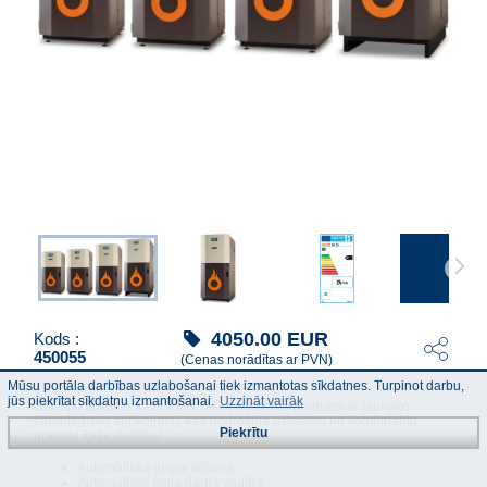
4050.00
EUR
Kods :
450055
(Cenas norādītas ar PVN)
Mūsu portāla darbības uzlabošanai tiek izmantotas sīkdatnes. Turpinot darbu,
jūs piekrītat sīkdatņu izmantošanai.
Uzzināt vairāk
Granulu apkures katls KEPO AC ir moderns produkts ar jaunāko
tehnoloģisko aprīkojumu, kas nodrošina uzticamu un komfortablu
Piekrītu
granulu katla darbību!
Automātiska degļa tīrīšana
Automātiska katla darba vadība