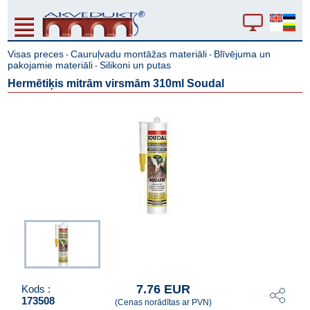
Visas preces
Cauruļvadu montāžas materiāli
Blīvējuma un
-
-
pakojamie materiāli
Silikoni un putas
-
Hermētiķis mitrām virsmām 310ml Soudal
7.76 EUR
Kods :
173508
(Cenas norādītas ar PVN)