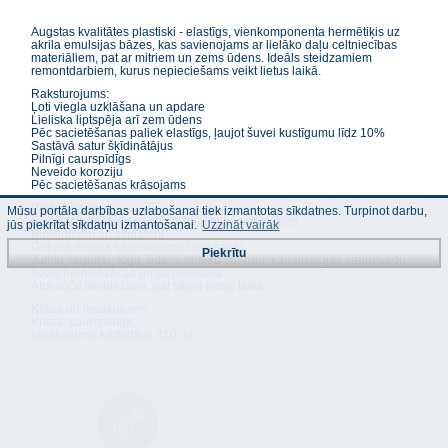
Augstas kvalitātes plastiski - elastīgs, vienkomponenta hermētiķis uz
akrila emulsijas bāzes, kas savienojams ar lielāko daļu celtniecības
materiāliem, pat ar mitriem un zems ūdens. Ideāls steidzamiem
remontdarbiem, kurus nepieciešams veikt lietus laikā.
Raksturojums:
Ļoti viegla uzklāšana un apdare
Lieliska liptspēja arī zem ūdens
Pēc sacietēšanas paliek elastīgs, ļaujot šuvei kustīgumu līdz 10%
Sastāvā satur šķīdinātājus
Pilnīgi caurspīdīgs
Neveido koroziju
Pēc sacietēšanas krāsojams
Pielietošana:
Mūsu portāla darbības uzlabošanai tiek izmantotas sīkdatnes. Turpinot darbu,
Celtniecības šuvju hermetizācija mitros apstākļos
jūs piekrītat sīkdatņu izmantošanai.
Uzzināt vairāk
Blīvējumam ap skursteni
Gofrētā metāla savienojumu blīvēšanai
Piekrītu
Jumtu segumu, logu, ūdens noteku cauruļu, kanalizācijas cauruļvadu
šuvju hermetizācija un aizpildīšana
Ātra sūču likvidēšana, pat stipra lietus laikā
Krāsa un iepakojums:
Krāsa: caurspīdīga,
Iepakojums: kārtridžos 310 ml