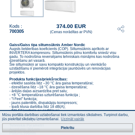
374.00 EUR
Kods :
700305
(Cenas norādītas ar PVN)
Gaiss/Gaiss tipa siltumsūknis Amber Nordic
Augsts lietderības koeficients (COP). Siltumsūknis aprīkots ar
INVERTERA kompresoru. Siltumsūknis pilnu komfortu sniedz visu
gadu. To nodrošina reversējams tehniskais risinājms kas nodrošina
dzesēšanu ari vasarā.
Šie siltumsūkņi ar savu kompakto konstrukciju un vienkāršo
uzstādīšanu ir piemēroti integrācijai jaunbūvēs un renovācijas
projektos.
Produkta funkcijas/priekšrocības:
- efektīvi sasilda līdz –30 °C āra gaisa temperatūrai;
- dzesēšana līdz –18 °C āra gaisa temperatūrai;
- ārējās daļas aizsardzība pret salu;
- +8 °C temperatūras uzturēšanas funkcija ;
- "I Feel" funkcija;
- jauns patentēts, divpakāpju kompresors;
- īpaši klusa darbība līdz 18 dB(A);
- "Wi-Fi" kontrole ar viedtālruni;
- tālvadības pults YAG1FB3;
Mūsu portāla darbības uzlabošanai tiek izmantotas sīkdatnes. Turpinot darbu,
- garantija 3 gadi.
jūs piekrītat sīkdatņu izmantošanai.
Uzzināt vairāk
Tehniskie Parametri
Piekrītu
Augstums: 301mm
Platums:996mm