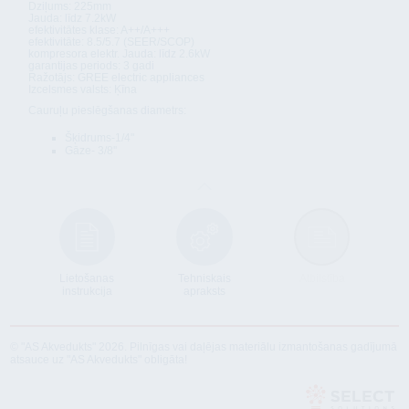
Dziļums: 225mm
Jauda: līdz 7.2kW
efektivitātes klase: A++/A+++
efektivitāte: 8.5/5.7 (SEER/SCOP)
kompresora elektr. Jauda: līdz 2.6kW
garantijas periods: 3 gadi
Ražotājs: GREE electric appliances
Izcelsmes valsts: Ķīna
Cauruļu pieslēgšanas diametrs:
Šķidrums-1/4"
Gāze- 3/8''
Lietošanas
Tehniskais
Atbilstība
instrukcija
apraksts
© "AS Akvedukts" 2026. Pilnīgas vai daļējas materiālu izmantošanas gadījumā
atsauce uz "AS Akvedukts" obligāta!