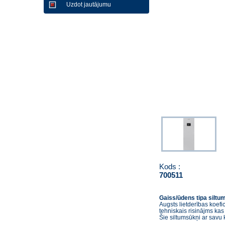
Uzdot jautājumu
Kods :
700511
Gaiss/ūdens tipa siltum
Augsts lietderības koef
tehniskais risinājms ka
Šie siltumsūkņi ar savu 