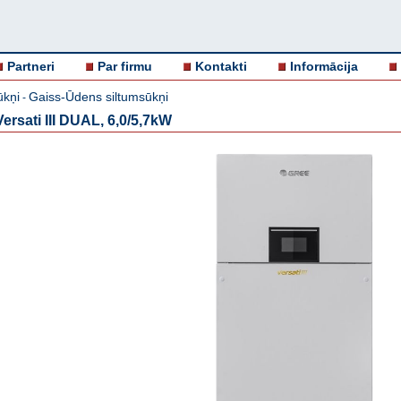
Partneri
Par firmu
Kontakti
Informācija
ūkņi
Gaiss-Ūdens siltumsūkņi
-
ersati III DUAL, 6,0/5,7kW