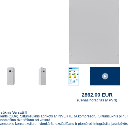
2862.00 EUR
(Cenas norādītas ar PVN)
sūknis Versati III
icients (COP). Siltumsūkņis aprīkots ar INVERTERA kompresoru. Siltumsūkņis pilnu
s nodrošina dzesēšanu ari vasarā.
kompakto konstrukciju un vienkāršo uzstādīšanu ir piemēroti integrācijai jaunbūvēs