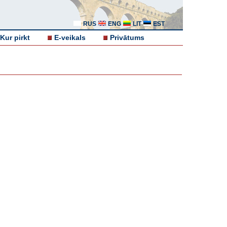
RUS
ENG
LIT
EST
Kur pirkt
E-veikals
Privātums