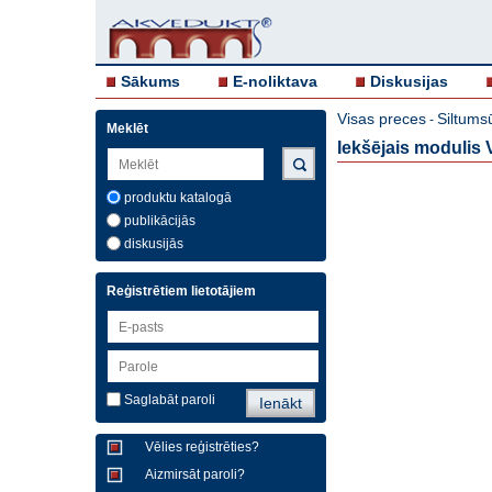
Sākums
E-noliktava
Diskusijas
Visas preces
Siltums
-
Meklēt
Iekšējais modulis V
produktu katalogā
publikācijās
diskusijās
Reģistrētiem lietotājiem
Saglabāt paroli
Vēlies reģistrēties?
Aizmirsāt paroli?