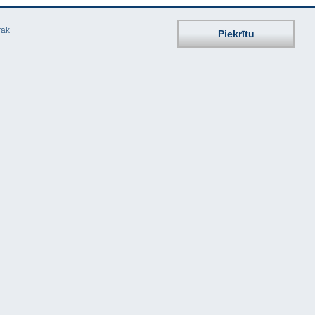
rāk
Piekrītu