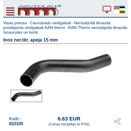
Visas preces
Cauruļvadu veidgabali
Nerūsējošā tērauda
-
-
presējamie veidgabali KAN-therm
KAN-Therm nerūsējošā tērauda
-
īscaurules un korķi
Inox ner.tēr. apeja 15 mm
6.63 EUR
Kods :
622320
(Cenas norādītas ar PVN)