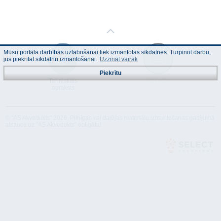
Mūsu portāla darbības uzlabošanai tiek izmantotas sīkdatnes. Turpinot darbu,
jūs piekrītat sīkdatņu izmantošanai.
Uzzināt vairāk
Piekrītu
Tehniskais
Atbilstība
apraksts
© "AS Akvedukts" 2026. Pilnīgas vai daļējas materiālu izmantošanas gadījumā
atsauce uz "AS Akvedukts" obligāta!