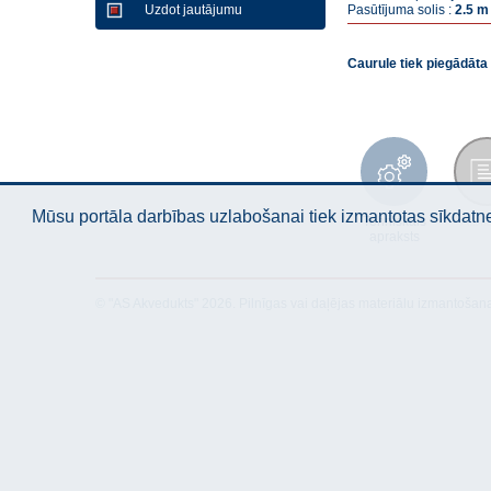
Uzdot jautājumu
Pasūtījuma solis :
2.5 m
Caurule tiek piegādāt
Mūsu portāla darbības uzlabošanai tiek izmantotas sīkdatnes
Tehniskais
Atbil
apraksts
© "AS Akvedukts" 2026. Pilnīgas vai daļējas materiālu izmantošan