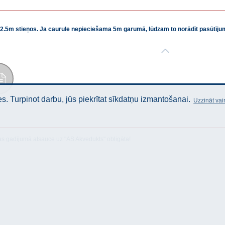
a 2.5m stieņos. Ja caurule nepieciešama 5m garumā, lūdzam to norādīt pasūtī
. Turpinot darbu, jūs piekrītat sīkdatņu izmantošanai.
Uzzināt vai
stība
as gadījumā atsauce uz "AS Akvedukts" obligāta!