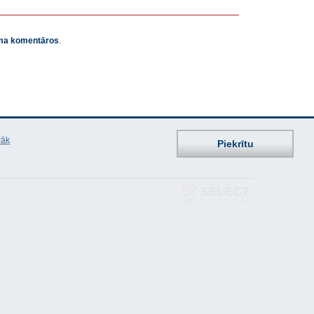
juma komentāros
.
rāk
Piekrītu