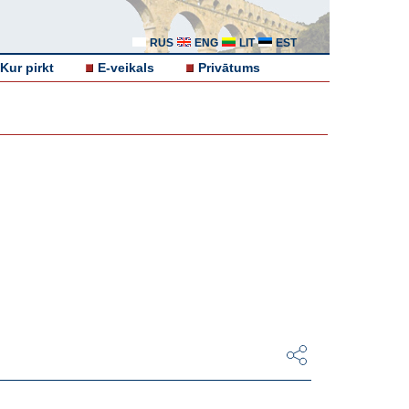
RUS
ENG
LIT
EST
Kur pirkt
E-veikals
Privātums