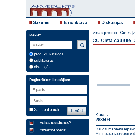
Sākums
E-noliktava
Diskusijas
Visas preces
Cauruļv
-
Meklēt
CU Cietā caurule 
produktu katalogā
publikācijās
diskusijās
Reģistrētiem lietotājiem
Saglabāt paroli
Kods :
283508
Vēlies reģistrēties?
Daudzums vienā iepako
Aizmirsāt paroli?
Minimālais pasūtījuma