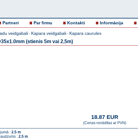
Partneri
Par firmu
Kontakti
Informācija
adu veidgabali
Kapara veidgabali
Kapara caurules
-
-
D35x1.0mm (stienis 5m vai 2,5m)
18.87 EUR
(Cenas norādītas ar PVN)
jumā :
2.5 m
 daudzums :
2.5 m