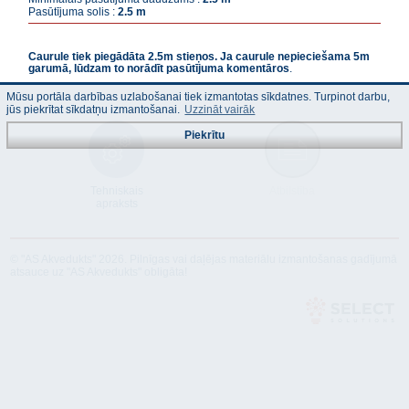
Pasūtījuma solis :
2.5 m
Caurule tiek piegādāta 2.5m stieņos. Ja caurule nepieciešama 5m
garumā, lūdzam to norādīt pasūtījuma komentāros
.
Mūsu portāla darbības uzlabošanai tiek izmantotas sīkdatnes. Turpinot darbu,
jūs piekrītat sīkdatņu izmantošanai.
Uzzināt vairāk
Piekrītu
Tehniskais
Atbilstība
apraksts
© "AS Akvedukts" 2026. Pilnīgas vai daļējas materiālu izmantošanas gadījumā
atsauce uz "AS Akvedukts" obligāta!