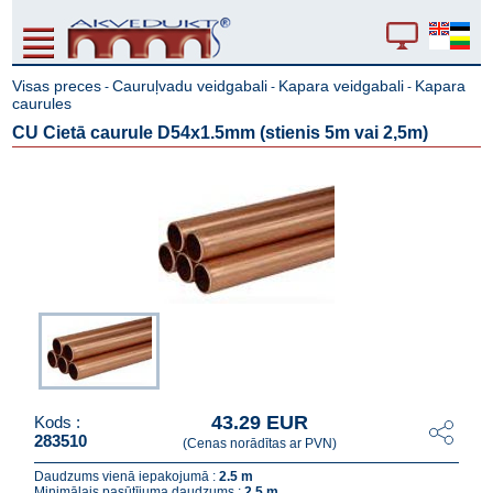
Visas preces
Cauruļvadu veidgabali
Kapara veidgabali
Kapara
-
-
-
caurules
CU Cietā caurule D54x1.5mm (stienis 5m vai 2,5m)
43.29 EUR
Kods :
283510
(Cenas norādītas ar PVN)
Daudzums vienā iepakojumā :
2.5 m
Minimālais pasūtījuma daudzums :
2.5 m