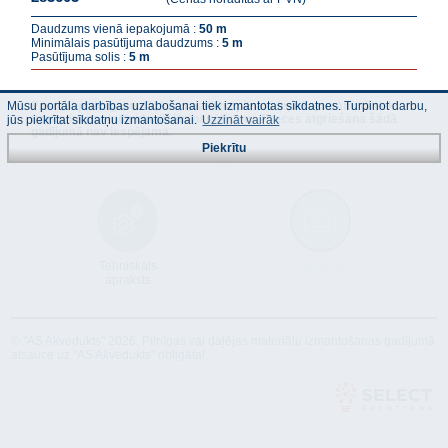
Daudzums vienā iepakojumā :
50 m
Minimālais pasūtījuma daudzums :
5 m
Pasūtījuma solis :
5 m
Mūsu portāla darbības uzlabošanai tiek izmantotas sīkdatnes. Turpinot darbu,
Pasūtot preci garumā, kas neatbilst pilnam iepakojumam, tā tiek
uzskatīta par individualizētu pasūtījumu. Preces atgriešana šādā
jūs piekrītat sīkdatņu izmantošanai.
Uzzināt vairāk
gadījumā nav iespējama.
Piekrītu
Tehniskais
Atbilstība
apraksts
© "AS Akvedukts" 2026. Pilnīgas vai daļējas materiālu izmantošanas gadījumā
atsauce uz "AS Akvedukts" obligāta!