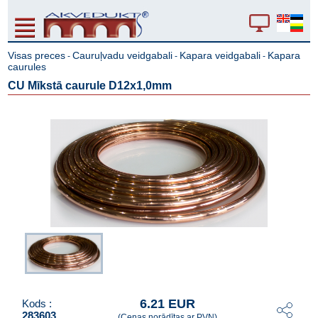
Visas preces
Cauruļvadu veidgabali
Kapara veidgabali
Kapara
-
-
-
caurules
CU Mīkstā caurule D12x1,0mm
6.21 EUR
Kods :
283603
(Cenas norādītas ar PVN)