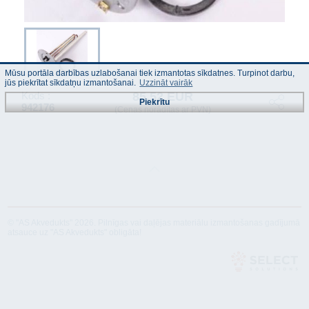
Mūsu portāla darbības uzlabošanai tiek izmantotas sīkdatnes. Turpinot darbu,
jūs piekrītat sīkdatņu izmantošanai.
Uzzināt vairāk
85.52 EUR
Kods :
Piekrītu
942176
(Cenas norādītas ar PVN)
© "AS Akvedukts" 2026. Pilnīgas vai daļējas materiālu izmantošanas gadījumā
atsauce uz "AS Akvedukts" obligāta!