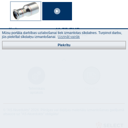
40.75 EUR
Kods :
Mūsu portāla darbības uzlabošanai tiek izmantotas sīkdatnes. Turpinot darbu,
6202264
(Cenas norādītas ar PVN)
jūs piekrītat sīkdatņu izmantošanai.
Uzzināt vairāk
Piekrītu
Tehniskais
Atbilstība
apraksts
© "AS Akvedukts" 2026. Pilnīgas vai daļējas materiālu izmantošanas gadījumā
atsauce uz "AS Akvedukts" obligāta!