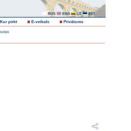
RUS
ENG
LIT
EST
Kur pirkt
E-veikals
Privātums
 putas