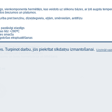
gs, vienkomponenta hermētiķis, kas veidots uz silikonu bāzes, ar ļoti augstu temperat
ādos biezumos un platumos.
ība pret benzīnu, dīzeļdegvielu, eļļām, smērvielām, antifrīzu
pastāvīgi elastīgs
ras līdz +280ºC
ābes smarža
ilgstošas ekspluatēšanas
turīgu blīvējumu izgatavošana
. Turpinot darbu, jūs piekrītat sīkdatņu izmantošanai.
Uzzināt vai
ojumu hermetizācija
jos, sūkņos un sadzīves mašīnās
ojumu un šuvju hermetizācija un blīvēšana
0 ml
stība