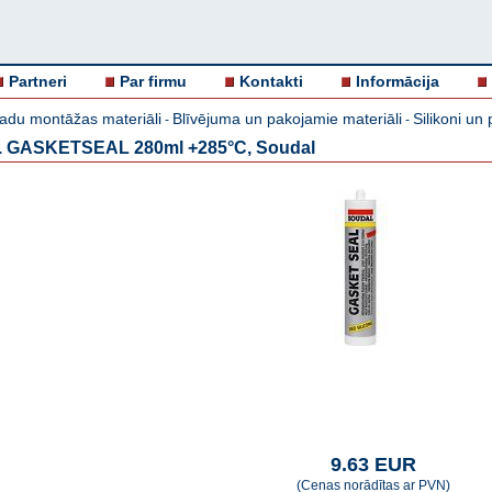
Partneri
Par firmu
Kontakti
Informācija
adu montāžas materiāli
Blīvējuma un pakojamie materiāli
Silikoni un
-
-
t. GASKETSEAL 280ml +285°C, Soudal
9.63 EUR
(Cenas norādītas ar PVN)