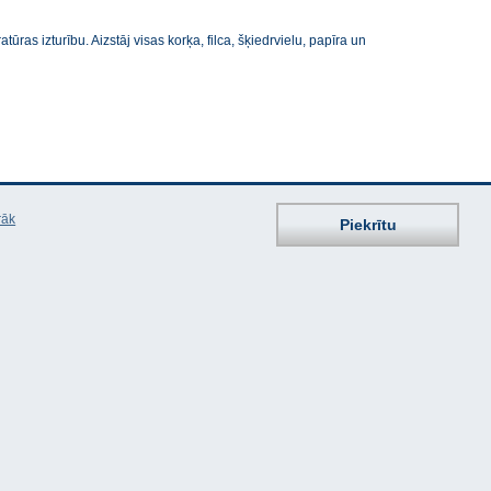
ūras izturību. Aizstāj visas korķa, filca, šķiedrvielu, papīra un
rāk
Piekrītu