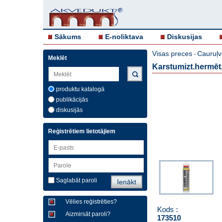
Sākums
E-noliktava
Diskusijas
Visas preces
Cauruļv
-
Meklēt
Karstumizt.hermē
produktu katalogā
publikācijās
diskusijās
Reģistrētiem lietotājiem
Saglabāt paroli
Vēlies reģistrēties?
Kods :
Aizmirsāt paroli?
173510