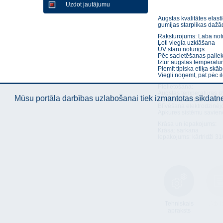
Uzdot jautājumu
Augstas kvalitātes elastī
gumijas starplikas daž
Raksturojums: Laba notur
Ļoti viegla uzklāšana
UV staru noturīgs
Pēc sacietēšanas paliek 
Iztur augstas temperatū
Piemīt tipiska etiķa sk
Viegli noņemt, pat pēc 
Pielietošana:
Augstas temperatūras iz
Mūsu portāla darbības uzlabošanai tiek izmantotas sīkdatnes
Metālisku detaļu savien
Blīvēšana elektrodzinē
Apkures sistēmu savien
Krāsa un iepakojums:
Krāsa: sarkana
Iepakojums: kārtridži 31
Tehniskais
Atbil
apraksts