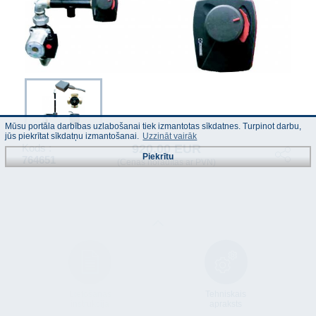
Mūsu portāla darbības uzlabošanai tiek izmantotas sīkdatnes. Turpinot darbu,
jūs piekrītat sīkdatņu izmantošanai.
Uzzināt vairāk
920.00 EUR
Kods :
Piekrītu
764651
(Cenas norādītas ar PVN)
Lietošanas
Tehniskais
instrukcija
apraksts