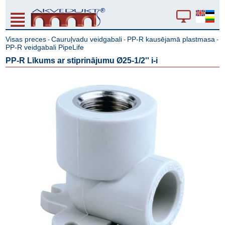
Visas preces
Cauruļvadu veidgabali
PP-R kausējamā plastmasa
-
-
-
PP-R veidgabali PipeLife
PP-R Līkums ar stiprinājumu Ø25-1/2'' i-i