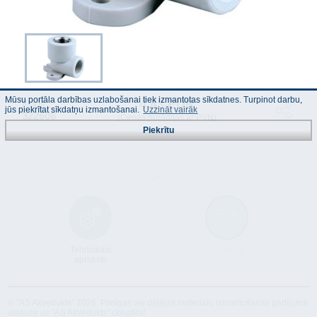
Mūsu portāla darbības uzlabošanai tiek izmantotas sīkdatnes. Turpinot darbu,
4.43 EUR
Kods :
jūs piekrītat sīkdatņu izmantošanai.
Uzzināt vairāk
322606
(Cenas norādītas ar PVN)
Piekrītu
Tehniskais
Atbilstība
apraksts
© "AS Akvedukts" 2026. Pilnīgas vai daļējas materiālu izmantošanas gadījumā
atsauce uz "AS Akvedukts" obligāta!