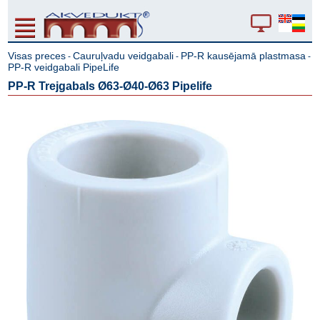
Visas preces
Cauruļvadu veidgabali
PP-R kausējamā plastmasa
-
-
-
PP-R veidgabali PipeLife
PP-R Trejgabals Ø63-Ø40-Ø63 Pipelife