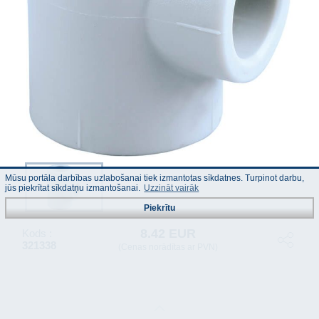
Mūsu portāla darbības uzlabošanai tiek izmantotas sīkdatnes. Turpinot darbu,
jūs piekrītat sīkdatņu izmantošanai.
Uzzināt vairāk
Piekrītu
8.42 EUR
Kods :
321338
(Cenas norādītas ar PVN)