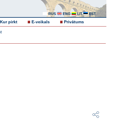
RUS
ENG
LIT
EST
Kur pirkt
E-veikals
Privātums
t