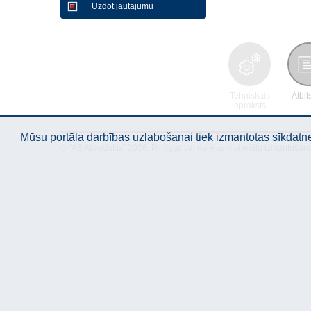
Uzdot jautājumu
Tehniskais
Atbil
apraksts
Mūsu portāla darbības uzlabošanai tiek izmantotas sīkdatnes
© "AS Akvedukts" 2026. Pilnīgas vai daļējas materiālu izmantošan