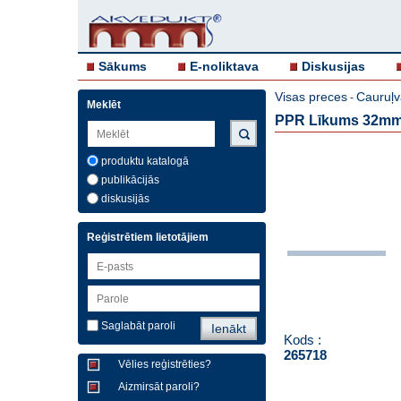
Sākums
E-noliktava
Diskusijas
Visas preces
Cauruļv
-
Meklēt
PPR Līkums 32mm i
produktu katalogā
publikācijās
diskusijās
Reģistrētiem lietotājiem
Saglabāt paroli
Kods :
265718
Vēlies reģistrēties?
Aizmirsāt paroli?