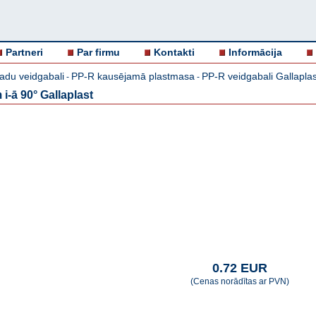
Partneri
Par firmu
Kontakti
Informācija
adu veidgabali
PP-R kausējamā plastmasa
PP-R veidgabali Gallaplas
-
-
-ā 90° Gallaplast
0.72 EUR
(Cenas norādītas ar PVN)