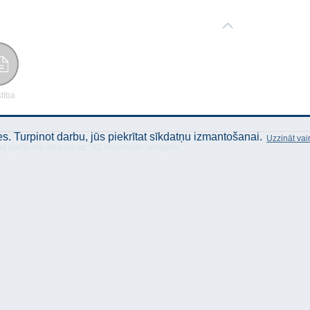
stība
. Turpinot darbu, jūs piekrītat sīkdatņu izmantošanai.
Uzzināt vai
as gadījumā atsauce uz "AS Akvedukts" obligāta!