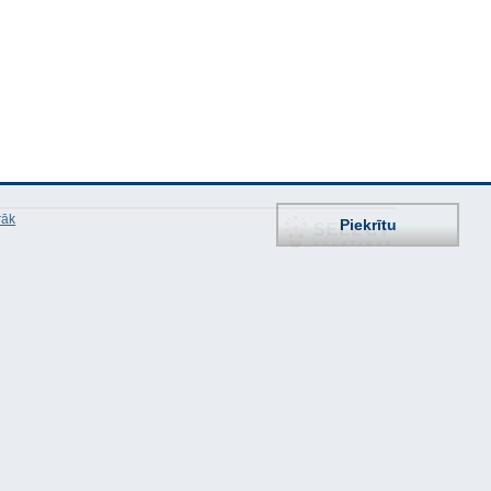
rāk
Piekrītu