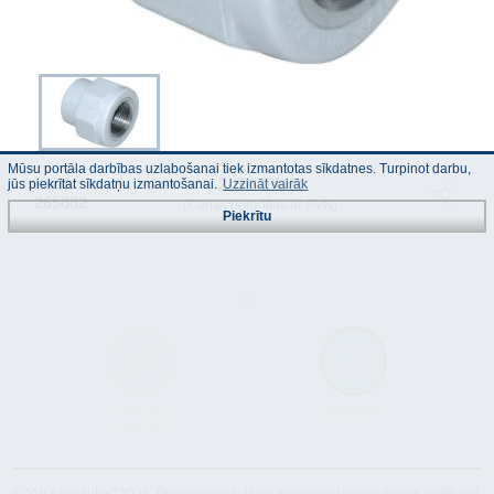
Mūsu portāla darbības uzlabošanai tiek izmantotas sīkdatnes. Turpinot darbu,
2.50 EUR
Kods :
jūs piekrītat sīkdatņu izmantošanai.
Uzzināt vairāk
265882
(Cenas norādītas ar PVN)
Piekrītu
Tehniskais
Atbilstība
apraksts