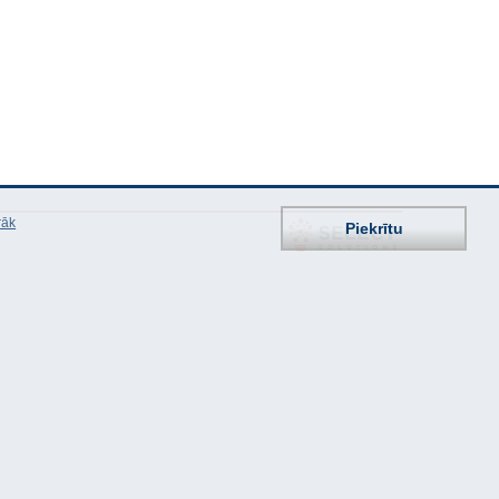
rāk
Piekrītu