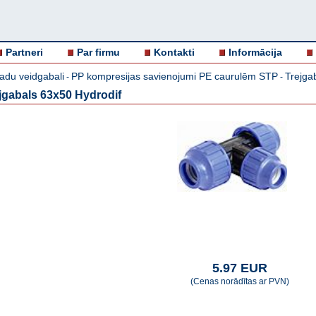
Partneri
Par firmu
Kontakti
Informācija
adu veidgabali
PP kompresijas savienojumi PE caurulēm STP
Trejgab
-
-
jgabals 63x50 Hydrodif
5.97 EUR
(Cenas norādītas ar PVN)