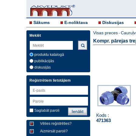
Sākums
E-noliktava
Diskusijas
Visas preces
Cauruļv
-
Meklēt
Kompr. pārejas tre
produktu katalogā
publikācijās
diskusijās
Reģistrētiem lietotājiem
Saglabāt paroli
Kods :
471363
Vēlies reģistrēties?
Aizmirsāt paroli?