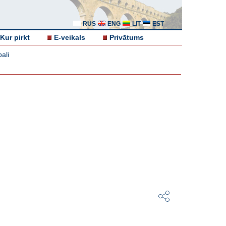
RUS
ENG
LIT
EST
Kur pirkt
E-veikals
Privātums
ali