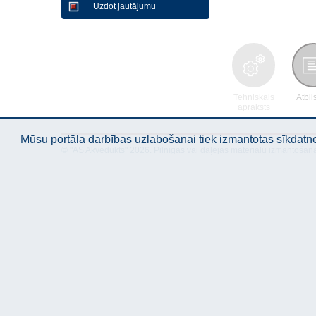
Uzdot jautājumu
Tehniskais
Atbil
apraksts
Mūsu portāla darbības uzlabošanai tiek izmantotas sīkdatnes
© "AS Akvedukts" 2026. Pilnīgas vai daļējas materiālu izmantošan