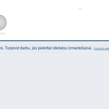
stība
. Turpinot darbu, jūs piekrītat sīkdatņu izmantošanai.
Uzzināt vai
as gadījumā atsauce uz "AS Akvedukts" obligāta!