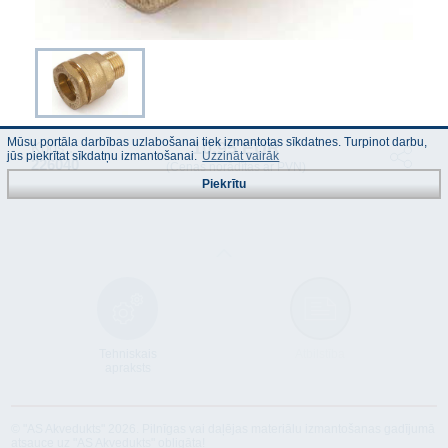
Mūsu portāla darbības uzlabošanai tiek izmantotas sīkdatnes. Turpinot darbu,
10.95 EUR
Kods :
jūs piekrītat sīkdatņu izmantošanai.
Uzzināt vairāk
226040
(Cenas norādītas ar PVN)
Piekrītu
Tehniskais
Atbilstība
apraksts
© "AS Akvedukts" 2026. Pilnīgas vai daļējas materiālu izmantošanas gadījumā
atsauce uz "AS Akvedukts" obligāta!