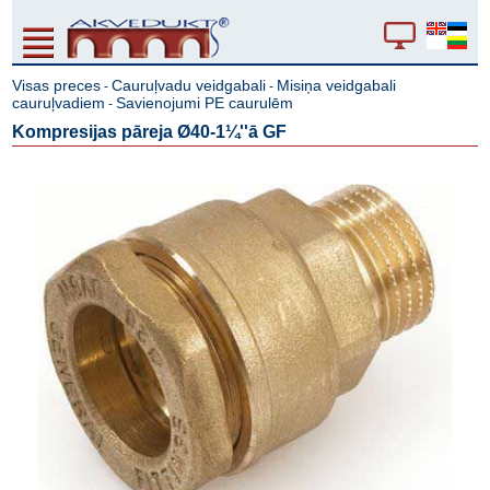
Visas preces
Cauruļvadu veidgabali
Misiņa veidgabali
-
-
cauruļvadiem
Savienojumi PE caurulēm
-
Kompresijas pāreja Ø40-1¼''ā GF