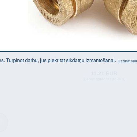
. Turpinot darbu, jūs piekrītat sīkdatņu izmantošanai.
Uzzināt vai
11.21 EUR
(Cenas norādītas ar PVN)
stība