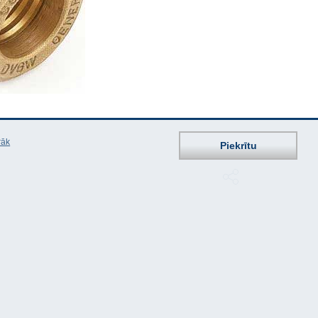
rāk
Piekrītu