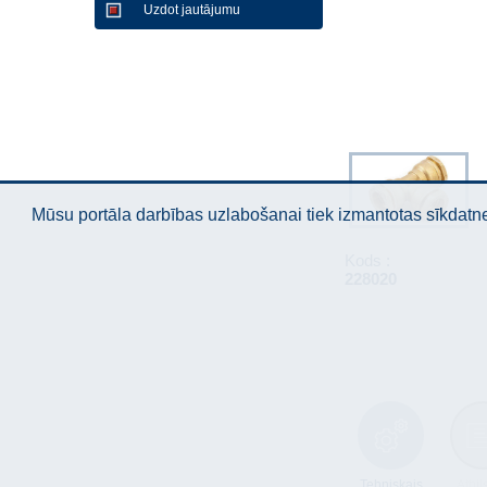
Uzdot jautājumu
Mūsu portāla darbības uzlabošanai tiek izmantotas sīkdatnes
Kods :
228020
Tehniskais
Atbil