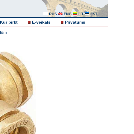
RUS
ENG
LIT
EST
Kur pirkt
E-veikals
Privātums
ulēm