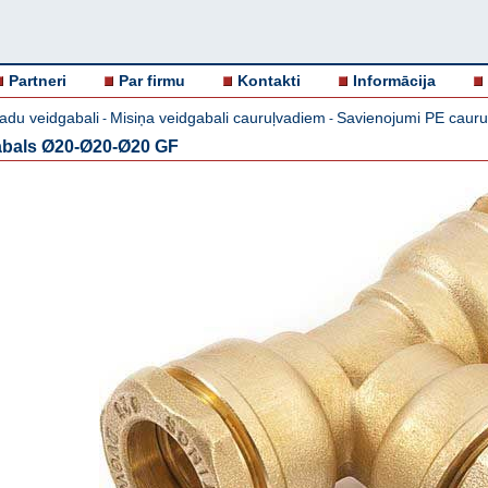
Partneri
Par firmu
Kontakti
Informācija
adu veidgabali
Misiņa veidgabali cauruļvadiem
Savienojumi PE caur
-
-
abals Ø20-Ø20-Ø20 GF