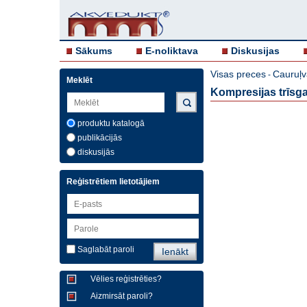
Sākums
E-noliktava
Diskusijas
Visas preces
Cauruļv
-
Meklēt
Kompresijas trīsg
produktu katalogā
publikācijās
diskusijās
Reģistrētiem lietotājiem
Saglabāt paroli
Vēlies reģistrēties?
Aizmirsāt paroli?