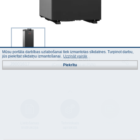
Mūsu portāla darbības uzlabošanai tiek izmantotas sīkdatnes. Turpinot darbu,
jūs piekrītat sīkdatņu izmantošanai.
Uzzināt vairāk
3639.55 EUR
Kods :
J9001617
(Cenas norādītas ar PVN)
Piekrītu
Lietošanas
Tehniskais
Atbilstība
instrukcija
apraksts