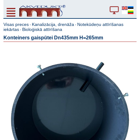
Visas preces
Kanalizācija, drenāža
Notekūdeņu attīrīšanas
-
-
iekārtas
Bioloģiskā attīrīšana
-
Konteiners gaispūtei Dn435mm H=265mm