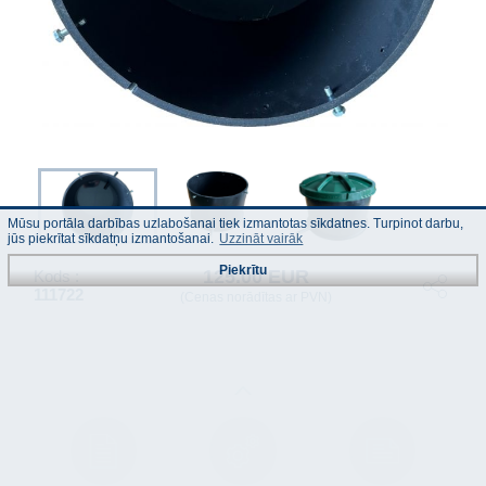
Mūsu portāla darbības uzlabošanai tiek izmantotas sīkdatnes. Turpinot darbu,
jūs piekrītat sīkdatņu izmantošanai.
Uzzināt vairāk
Piekrītu
125.00 EUR
Kods :
111722
(Cenas norādītas ar PVN)