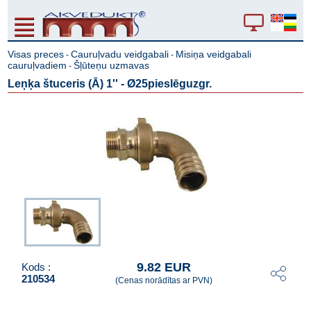
Visas preces
Cauruļvadu veidgabali
Misiņa veidgabali
-
-
cauruļvadiem
Šļūteņu uzmavas
-
Leņķa štuceris (Ā) 1'' - Ø25pieslēguzgr.
9.82 EUR
Kods :
210534
(Cenas norādītas ar PVN)