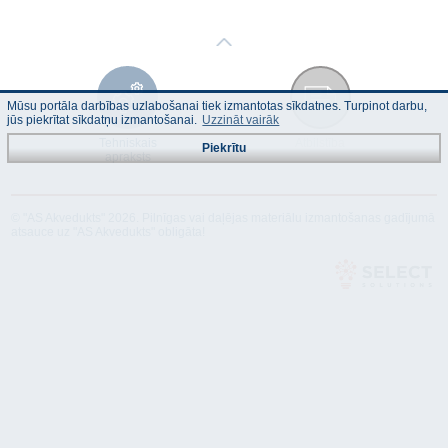
Mūsu portāla darbības uzlabošanai tiek izmantotas sīkdatnes. Turpinot darbu,
jūs piekrītat sīkdatņu izmantošanai.
Uzzināt vairāk
Tehniskais
Atbilstība
Piekrītu
apraksts
© "AS Akvedukts" 2026. Pilnīgas vai daļējas materiālu izmantošanas gadījumā
atsauce uz "AS Akvedukts" obligāta!