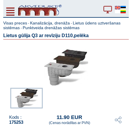
Visas preces
Kanalizācija, drenāža
Lietus ūdens uztveršanas
-
-
sistēmas
Punktveida drenāžas sistēmas
-
Lietus gūlija Q3 ar revīziju D110,pelēka
11.90 EUR
Kods :
175253
(Cenas norādītas ar PVN)