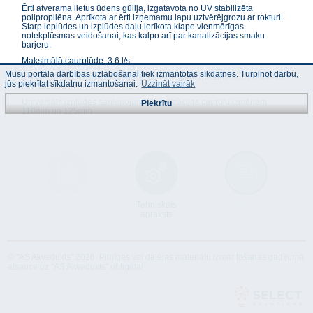
Ērti atverama lietus ūdens gūlija, izgatavota no UV stabilizēta
polipropilēna. Aprīkota ar ērti izņemamu lapu uztvērējgrozu ar rokturi.
Starp ieplūdes un izplūdes daļu ierīkota klape vienmērīgas
notekplūsmas veidošanai, kas kalpo arī par kanalizācijas smaku
barjeru.
Maksimālā caurplūde: 3.6 l/s
Mūsu portāla darbības uzlabošanai tiek izmantotas sīkdatnes. Turpinot darbu,
Universāls ieplūdes gredzens lietus notekcauruļu izmēriem no 50mm
jūs piekrītat sīkdatņu izmantošanai.
Uzzināt vairāk
līdz 125mm
Universāls izplūdes sanienojums kanalizācijas cauruļu izmēriem
Piekrītu
110mm un 125mm
Lietošanas
Tehniskais
Atbilstība
instrukcija
apraksts
© "AS Akvedukts" 2026. Pilnīgas vai daļējas materiālu izmantošanas gadījumā
atsauce uz "AS Akvedukts" obligāta!