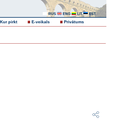
RUS
ENG
LIT
EST
Kur pirkt
E-veikals
Privātums