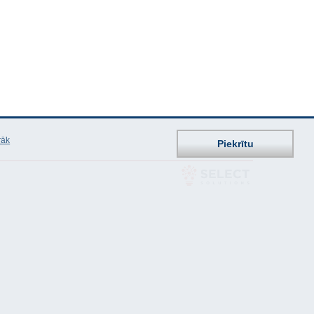
rāk
Piekrītu