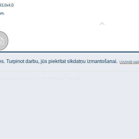
33,0x4,0
mm.
stība
. Turpinot darbu, jūs piekrītat sīkdatņu izmantošanai.
Uzzināt vai
as gadījumā atsauce uz "AS Akvedukts" obligāta!