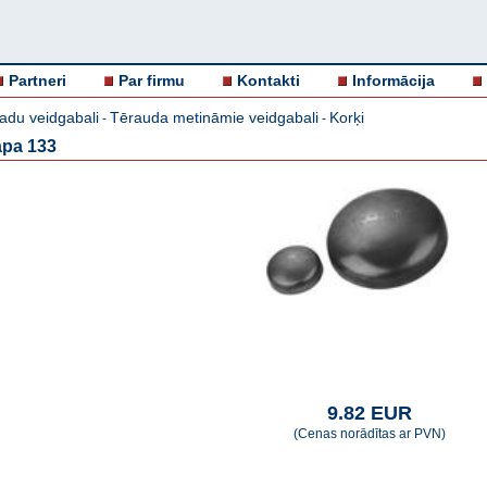
Partneri
Par firmu
Kontakti
Informācija
adu veidgabali
Tērauda metināmie veidgabali
Korķi
-
-
apa 133
9.82 EUR
(Cenas norādītas ar PVN)