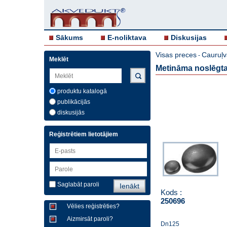
Sākums
E-noliktava
Diskusijas
Visas preces
Cauruļv
-
Meklēt
Metināma noslēgt
produktu katalogā
publikācijās
diskusijās
Reģistrētiem lietotājiem
Saglabāt paroli
Kods :
250696
Vēlies reģistrēties?
Aizmirsāt paroli?
Dn125