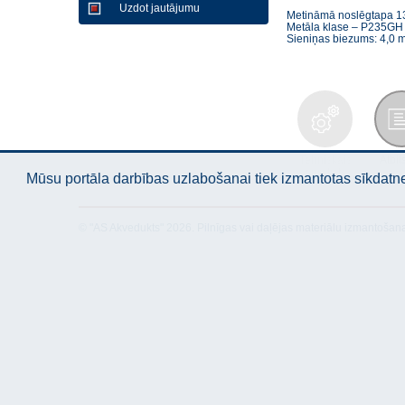
Uzdot jautājumu
Metināmā noslēgtapa 1
Metāla klase – P235GH
Sieniņas biezums: 4,0 
Tehniskais
Atbil
apraksts
Mūsu portāla darbības uzlabošanai tiek izmantotas sīkdatnes
© "AS Akvedukts" 2026. Pilnīgas vai daļējas materiālu izmantošan