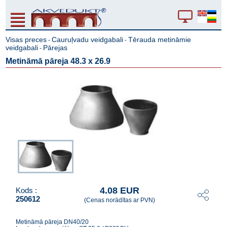
Visas preces
Cauruļvadu veidgabali
Tērauda metināmie
-
-
veidgabali
Pārejas
-
Metināmā pāreja 48.3 x 26.9
4.08 EUR
Kods :
250612
(Cenas norādītas ar PVN)
Metināmā pāreja DN40/20