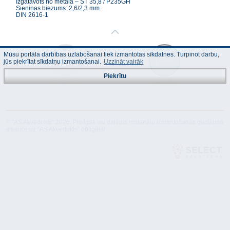
Izgatavots no metāla – ST 35,8 / P235GH
Sieniņas biezums: 2,6/2,3 mm.
DIN 2616-1
Mūsu portāla darbības uzlabošanai tiek izmantotas sīkdatnes. Turpinot darbu,
jūs piekrītat sīkdatņu izmantošanai.
Uzzināt vairāk
Piekrītu
Tehniskais
Atbilstība
apraksts
© "AS Akvedukts" 2026. Pilnīgas vai daļējas materiālu izmantošanas gadījumā
atsauce uz "AS Akvedukts" obligāta!