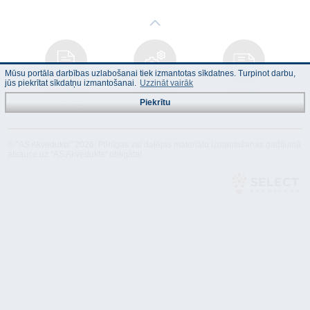
Mūsu portāla darbības uzlabošanai tiek izmantotas sīkdatnes. Turpinot darbu,
jūs piekrītat sīkdatņu izmantošanai.
Uzzināt vairāk
Lietošanas
Tehniskais
Atbilstība
instrukcija
apraksts
Piekrītu
© "AS Akvedukts" 2026. Pilnīgas vai daļējas materiālu izmantošanas gadījumā
atsauce uz "AS Akvedukts" obligāta!