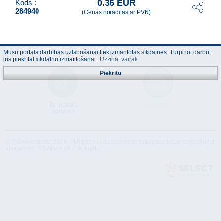
0.36 EUR
Kods :
284940
(Cenas norādītas ar PVN)
Mūsu portāla darbības uzlabošanai tiek izmantotas sīkdatnes. Turpinot darbu,
jūs piekrītat sīkdatņu izmantošanai.
Uzzināt vairāk
Piekrītu
Tehniskais
Atbilstība
apraksts
© "AS Akvedukts" 2026. Pilnīgas vai daļējas materiālu izmantošanas gadījumā
atsauce uz "AS Akvedukts" obligāta!