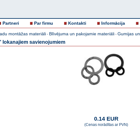
Partneri
Par firmu
Kontakti
Informācija
adu montāžas materiāli
Blīvējuma un pakojamie materiāli
Gumijas un 
-
-
4'' lokanajiem savienojumiem
0.14 EUR
(Cenas norādītas ar PVN)