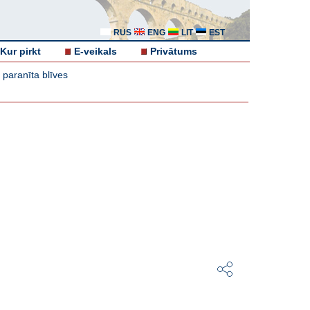
RUS
ENG
LIT
EST
Kur pirkt
E-veikals
Privātums
paranīta blīves