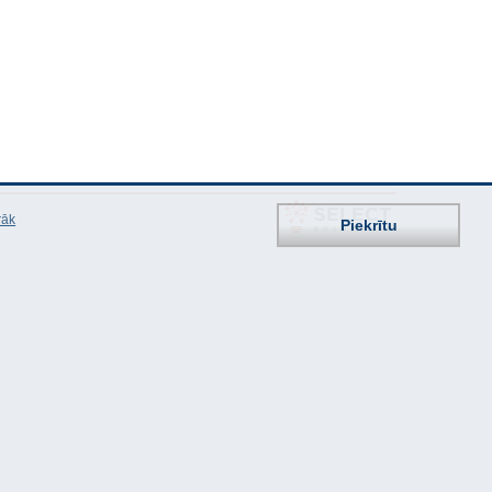
rāk
Piekrītu