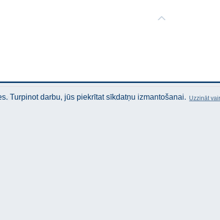
. Turpinot darbu, jūs piekrītat sīkdatņu izmantošanai.
as gadījumā atsauce uz "AS Akvedukts" obligāta!
Uzzināt vai