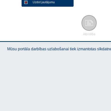
Uzdot jautājumu
Atbilstība
Mūsu portāla darbības uzlabošanai tiek izmantotas sīkdatnes
© "AS Akvedukts" 2026. Pilnīgas vai daļējas materiālu izmantošan