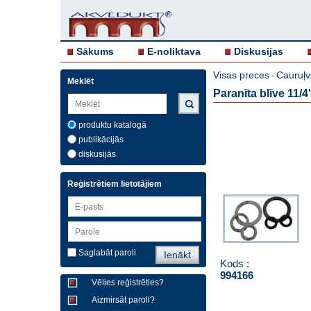
Sākums
E-noliktava
Diskusijas
Visas preces
Cauruļv
-
Meklēt
Paranīta blīve 11/
produktu katalogā
publikācijās
diskusijās
Reģistrētiem lietotājiem
Saglabāt paroli
Kods :
994166
Vēlies reģistrēties?
Aizmirsāt paroli?