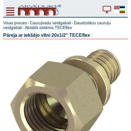
Visas preces
Cauruļvadu veidgabali
Daudzslāņu cauruļu
-
-
veidgabali
Aksiālā sistēma TECEflex
-
Pāreja ar iekšējo vītni 20x1/2" TECEflex