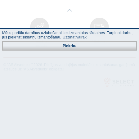
Mūsu portāla darbības uzlabošanai tiek izmantotas sīkdatnes. Turpinot darbu,
jūs piekrītat sīkdatņu izmantošanai.
Uzzināt vairāk
Tehniskais
Atbilstība
apraksts
Piekrītu
© "AS Akvedukts" 2026. Pilnīgas vai daļējas materiālu izmantošanas gadījumā
atsauce uz "AS Akvedukts" obligāta!