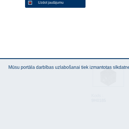
Uzdot jautājumu
Mūsu portāla darbības uzlabošanai tiek izmantotas sīkdatnes
Kods :
9H0185