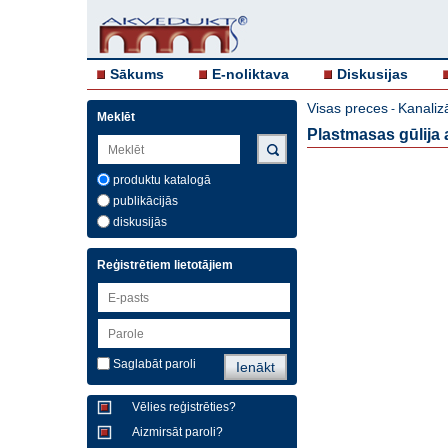
Sākums
E-noliktava
Diskusijas
Visas preces
Kanaliz
-
Meklēt
Plastmasas gūlija
produktu katalogā
publikācijās
diskusijās
Reģistrētiem lietotājiem
Saglabāt paroli
Vēlies reģistrēties?
Aizmirsāt paroli?