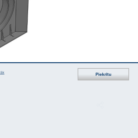
rāk
Piekrītu