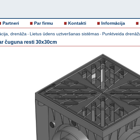
Partneri
Par firmu
Kontakti
Informācija
ācija, drenāža
Lietus ūdens uztveršanas sistēmas
Punktveida drenāž
-
-
 ar čuguna resti 30x30cm