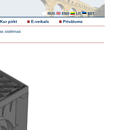
RUS
ENG
LIT
EST
Kur pirkt
E-veikals
Privātums
as sistēmas