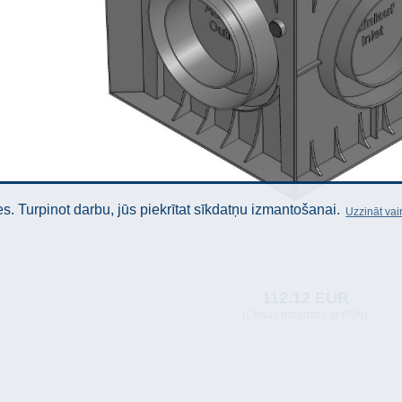
. Turpinot darbu, jūs piekrītat sīkdatņu izmantošanai.
Uzzināt vai
112.12 EUR
(Cenas norādītas ar PVN)