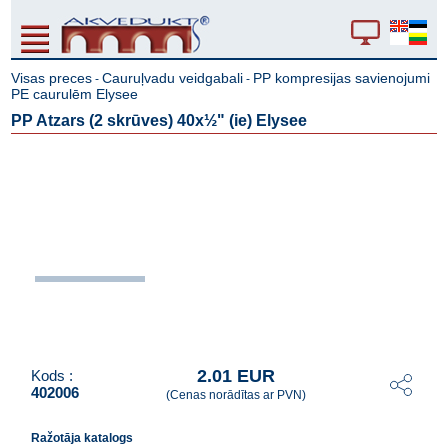
Visas preces
Cauruļvadu veidgabali
PP kompresijas savienojumi
-
-
PE caurulēm Elysee
PP Atzars (2 skrūves) 40x½" (ie) Elysee
2.01 EUR
Kods :
402006
(Cenas norādītas ar PVN)
Ražotāja katalogs