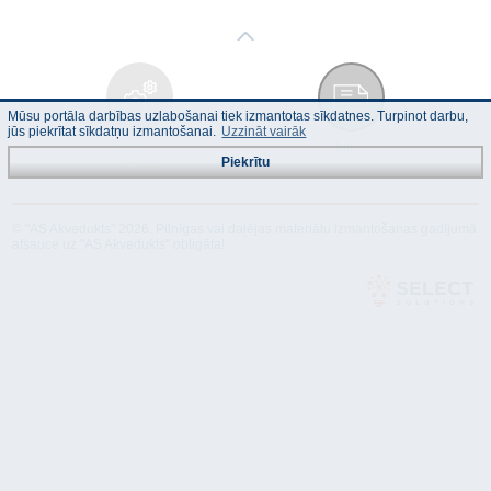
Mūsu portāla darbības uzlabošanai tiek izmantotas sīkdatnes. Turpinot darbu,
jūs piekrītat sīkdatņu izmantošanai.
Uzzināt vairāk
Tehniskais
Atbilstība
apraksts
Piekrītu
© "AS Akvedukts" 2026. Pilnīgas vai daļējas materiālu izmantošanas gadījumā
atsauce uz "AS Akvedukts" obligāta!