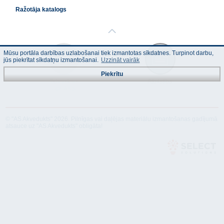
Ražotāja katalogs
Mūsu portāla darbības uzlabošanai tiek izmantotas sīkdatnes. Turpinot darbu,
jūs piekrītat sīkdatņu izmantošanai.
Uzzināt vairāk
Piekrītu
Tehniskais
Atbilstība
apraksts
© "AS Akvedukts" 2026. Pilnīgas vai daļējas materiālu izmantošanas gadījumā
atsauce uz "AS Akvedukts" obligāta!