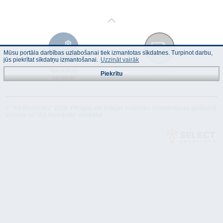
Mūsu portāla darbības uzlabošanai tiek izmantotas sīkdatnes. Turpinot darbu,
jūs piekrītat sīkdatņu izmantošanai.
Uzzināt vairāk
Tehniskais
Atbilstība
Piekrītu
apraksts
© "AS Akvedukts" 2026. Pilnīgas vai daļējas materiālu izmantošanas gadījumā
atsauce uz "AS Akvedukts" obligāta!