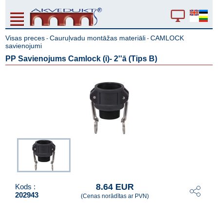
Visas preces
Cauruļvadu montāžas materiāli
CAMLOCK
-
-
savienojumi
PP Savienojums Camlock (i)- 2''ā (Tips B)
8.64 EUR
Kods :
202943
(Cenas norādītas ar PVN)