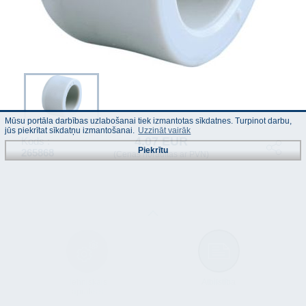
Mūsu portāla darbības uzlabošanai tiek izmantotas sīkdatnes. Turpinot darbu,
jūs piekrītat sīkdatņu izmantošanai.
Uzzināt vairāk
4.07 EUR
Kods :
Piekrītu
265868
(Cenas norādītas ar PVN)
Tehniskais
Atbilstība
apraksts